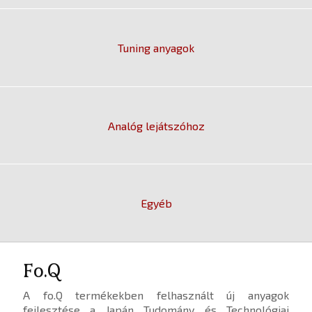
Tuning anyagok
Analóg lejátszóhoz
Egyéb
Fo.Q
A fo.Q termékekben felhasznált új anyagok
fejlesztése a Japán Tudomány és Technológiai