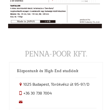
PENNA-POOR KFT.
Központunk és High-End studiónk
1025 Budapest, Törökvész út 95-97/D
+36 30 738 7004
info@penna-poor.hu