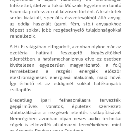
Intézettel, illetve a Tokiói Műszaki Egyetemen tanító
Szumida professzorral közösen történt. A kísérletek
során kialakult, speciális összetevőkből álló anyag,
az eddig használt (gumi, fém, stb.) anyagokhoz
képest sokkal jobb rezgéselnyelő tulajdonságokkal
rendelkezik.
A Hi-Fi világában elfogadott, azonban olykor már az
ezotéria határait feszegető kiegészítőkkel
ellentétben, a hatásmechanizmus elve ez esetben
kivételesen egyszerűen magyarázható: a fo.Q
termékekben a rezgési energiák először
elektromágneses energiává alakulnak, majd hővé.
Így érhető el az eddiginél sokkal hatékonyabb
csillapítás.
Eredetileg ipari felhasználásra tervezték,
gépjárművek, vonatok, épületek szerkezeti
stabilizálására a rezgések jelentős csillapításával.
Nemrégiben azonban olyan neves audio technikai
cégek is elkezdték alkalmazni termékeikben, mint
az Acoustic Revive vagy a Furutech.