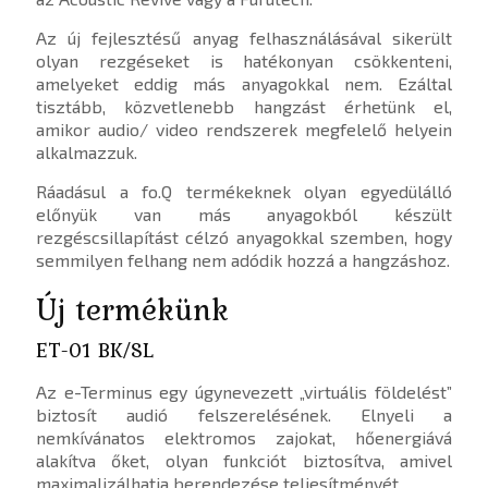
Az új fejlesztésű anyag felhasználásával sikerült
olyan rezgéseket is hatékonyan csökkenteni,
amelyeket eddig más anyagokkal nem. Ezáltal
tisztább, közvetlenebb hangzást érhetünk el,
amikor audio/ video rendszerek megfelelő helyein
alkalmazzuk.
Ráadásul a fo.Q termékeknek olyan egyedülálló
előnyük van más anyagokból készült
rezgéscsillapítást célzó anyagokkal szemben, hogy
semmilyen felhang nem adódik hozzá a hangzáshoz.
Új termékünk
ET-01 BK/SL
Az e-Terminus egy úgynevezett „virtuális földelést”
biztosít audió felszerelésének. Elnyeli a
nemkívánatos elektromos zajokat, hőenergiává
alakítva őket, olyan funkciót biztosítva, amivel
maximalizálhatja berendezése teljesítményét.